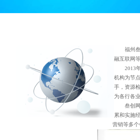
福州叁创
融互联网
2013
机构为节
手，资源检
为各行各
叁创网络
累和实施
营销等多个领域发挥着重要作用。叁