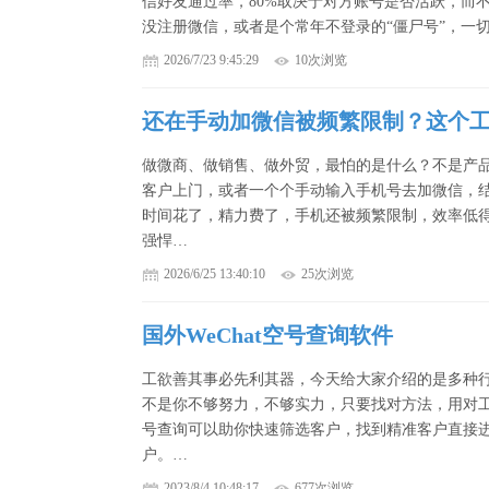
信好友通过率，80%取决于对方账号是否活跃，而
没注册微信，或者是个常年不登录的“僵尸号”，一
2026/7/23 9:45:29
10次浏览
还在手动加微信被频繁限制？这个
做微商、做销售、做外贸，最怕的是什么？不是产
客户上门，或者一个个手动输入手机号去加微信，
时间花了，精力费了，手机还被频繁限制，效率低
强悍…
2026/6/25 13:40:10
25次浏览
国外WeChat空号查询软件
工欲善其事必先利其器，今天给大家介绍的是多种
不是你不够努力，不够实力，只要找对方法，用对工具
号查询可以助你快速筛选客户，找到精准客户直接
户。…
2023/8/4 10:48:17
677次浏览