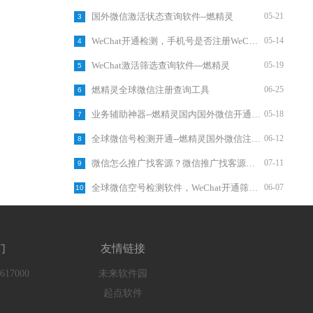
国外微信激活状态查询软件--燃精灵
05-21
3
WeChat开通检测，手机号是否注册WeChat,软件查询
05-14
4
WeChat激活筛选查询软件---燃精灵
05-19
5
燃精灵全球微信注册查询工具
06-25
6
业务辅助神器--燃精灵国内国外微信开通检测平台
05-18
7
全球微信号检测开通--燃精灵国外微信注册检测软件
06-12
8
微信怎么推广找客源？微信推广找客源方法
07-11
9
全球微信空号检测软件，WeChat开通筛选工具
06-07
10
们
友情链接
617000
未来软件园
起点软件