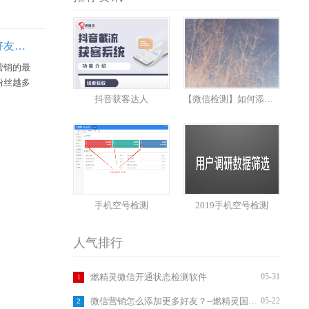
【微信检测】如何添加微信好友？如何筛选手机号码？
营销的最
粉丝越多
都通过手
抖音获客达人
【微信检测】如何添加微信好友？如何筛选手机号码？
 如何添
添加微信好
：直接在微
手机空号检测
2019手机空号检测
人气排行
1
燃精灵微信开通状态检测软件
05-31
微信营销怎么添加更多好友？--燃精灵国内外微信注册检测软件
05-22
2