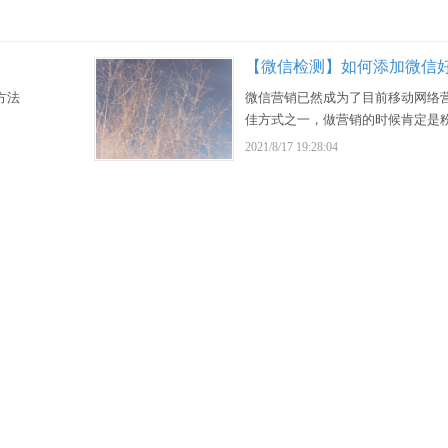
方法
微信营销已然成为了目前移动网络
佳方式之一，做营销的时候肯定是
越好，目前很多公司做微信营销，
2021/8/17 19:28:04
机号或QQ号的方式添加微信好友。
加微信好友 &emsp;&emsp;如何
友？ &emsp;&emsp;1、微信搜索
信搜索栏里面搜…